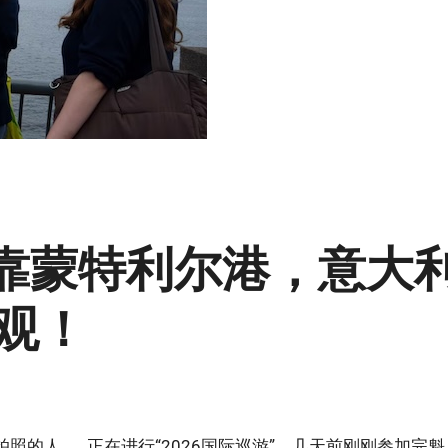
停靠蒙特利尔港，意大
观！
照的人…… 正在进行“2026国际巡游”，几天前刚刚参加完魁