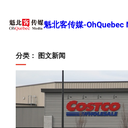
跳
至
内
魁北客传媒-OhQuebec M
容
分类：
图文新闻