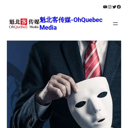
跳
YouTube
Instagram
Twitter
Face
至
魁北客传媒-OhQuebec
内
Media
容