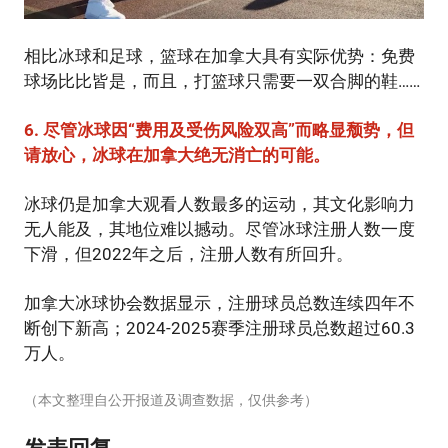
相比冰球和足球，篮球在加拿大具有实际优势：免费
球场比比皆是，而且，打篮球只需要一双合脚的鞋……
6. 尽管冰球因“费用及受伤风险双高”而略显颓势，但
请放心，冰球在加拿大绝无消亡的可能。
冰球仍是加拿大观看人数最多的运动，其文化影响力
无人能及，其地位难以撼动。尽管冰球注册人数一度
下滑，但2022年之后，注册人数有所回升。
加拿大冰球协会数据显示，注册球员总数连续四年不
断创下新高；2024-2025赛季注册球员总数超过60.3
万人。
（本文整理自公开报道及调查数据，仅供参考）