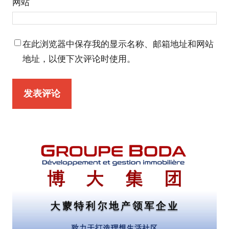
网站
在此浏览器中保存我的显示名称、邮箱地址和网站
地址，以便下次评论时使用。