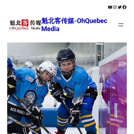
跳
YouTube
Instagram
Twitter
Face
至
魁北客传媒-OhQuebec
内
Media
容