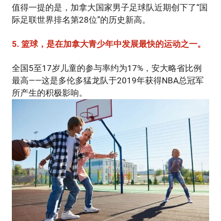
值得一提的是，加拿大国家男子足球队近期创下了“国
际足联世界排名第28位”的历史新高。
5.
篮球
，
是在
加拿大青少年中发展最快的运动之一。
全国5至17岁儿童的参与率约为17%，安大略省比例
最高——这是多伦多猛龙队于2019年获得NBA总冠军
所产生的积极影响。