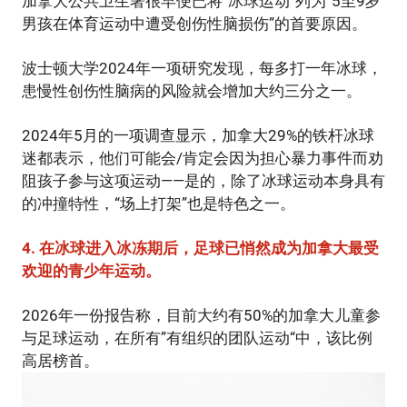
加拿大公共卫生署很早便已将“冰球运动”列为“5至9岁
男孩在体育运动中遭受创伤性脑损伤”的首要原因。
波士顿大学2024年一项研究发现，每多打一年冰球，
患慢性创伤性脑病的风险就会增加大约三分之一。
2024年5月的一项调查显示，加拿大29%的铁杆冰球
迷都表示，他们可能会/肯定会因为担心暴力事件而劝
阻孩子参与这项运动——是的，除了冰球运动本身具有
的冲撞特性，“场上打架”也是特色之一。
4.
在冰球进入冰冻期后，
足球已悄然成为加拿大最受
欢迎的青少年运动。
2026年一份报告称，目前大约有50%的加拿大儿童参
与足球运动，在所有”有组织的团队运动“中，该比例
高居榜首。