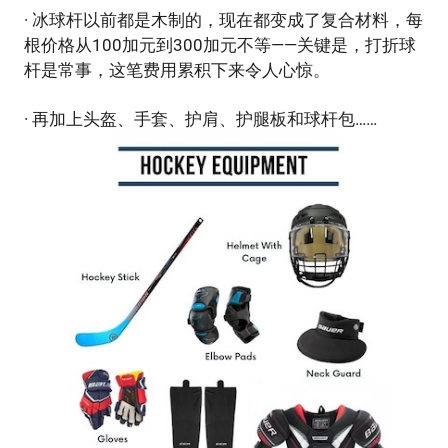
· 冰球杆以前都是木制的，现在都变成了复合材料，每
根价格从100加元到300加元不等——关键是，打折球
杆是常事，这笔费用累积下来令人心惊。
· 再加上头盔、手套、护肩、护腿板和球杆包……