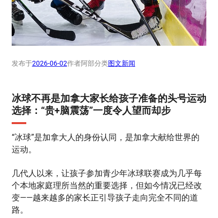
发布于
2026-06-02
作者
阿部
分类
图文新闻
冰球不再是加拿大家长给孩子准备的头号运动
选择：“贵+脑震荡”一度令人望而却步
“冰球”是加拿大人的身份认同，是加拿大献给世界的
运动。
几代人以来，让孩子参加青少年冰球联赛成为几乎每
个本地家庭理所当然的重要选择，但如今情况已经改
变——越来越多的家长正引导孩子走向完全不同的道
路。