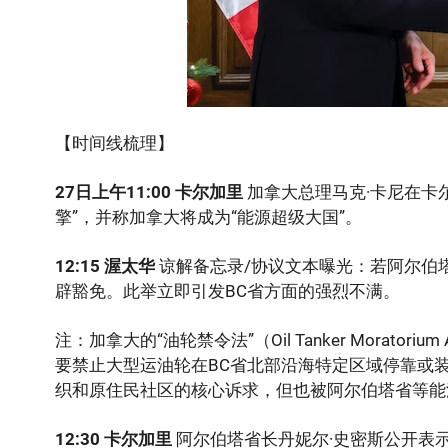
【时间线梳理】
27日
上午
11:00 卡尔加里
加拿大总理马克·卡尼在卡
擎”，并称加拿大将成为“能源超级大国”。
12:15 渥太华
谅解备忘录/协议文本曝光：若阿尔伯
辟豁免。此举立即引发BC省方面的强烈不满。
注：加拿大的“油轮禁令法”（Oil Tanker Morato
要禁止大型运油轮在BC省北部沿海特定区域停靠或
织和原住民社区的核心诉求，但也被阿尔伯塔省等能
12:30 卡尔加里
阿尔伯塔省长丹妮尔·史密斯公开表示