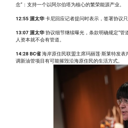
念”：支持一个以阿尔伯塔为核心的繁荣能源产业。
12:55 渥太华
卡尼回应记者提问时表示，签署协议只
1
3
:07 渥太华
协议细节继续曝光，条款明确规定“管
人资本就不会有管道。
14
:28
BC
省
海岸原住民联盟主席玛丽莲·斯莱特发表
调新油管项目有可能摧毁沿海原住民的生活方式。