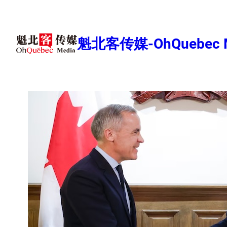
跳
至
内
魁北客传媒-OhQuebec M
容