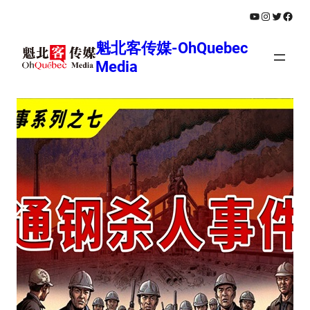
跳
YouTube
Instagram
Twitter
Face
至
魁北客传媒-OhQuebec
内
Media
容