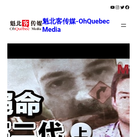
跳
YouTube
Instagram
Twitter
Face
至
魁北客传媒-OhQuebec
内
Media
容